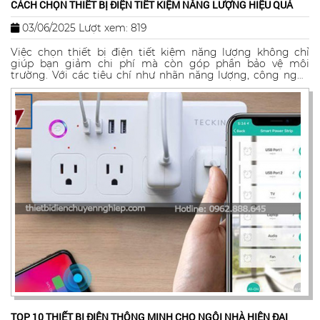
CÁCH CHỌN THIẾT BỊ ĐIỆN TIẾT KIỆM NĂNG LƯỢNG HIỆU QUẢ
03/06/2025
Lượt xem: 819
Việc chọn thiết bị điện tiết kiệm năng lượng không chỉ
giúp bạn giảm chi phí mà còn góp phần bảo vệ môi
trường. Với các tiêu chí như nhãn năng lượng, công nghệ
Inverter, và thương hiệu uy tín, bạn có thể dễ dàng tìm
được sản phẩm phù hợp. Công ty TNHH MTV TM-XD-DV
Hòa Chợ Lớn cam kết mang đến những sản phẩm chất
lượng, giúp bạn tối ưu hóa chi phí và sử dụng năng lượng
hiệu quả
TOP 10 THIẾT BỊ ĐIỆN THÔNG MINH CHO NGÔI NHÀ HIỆN ĐẠI