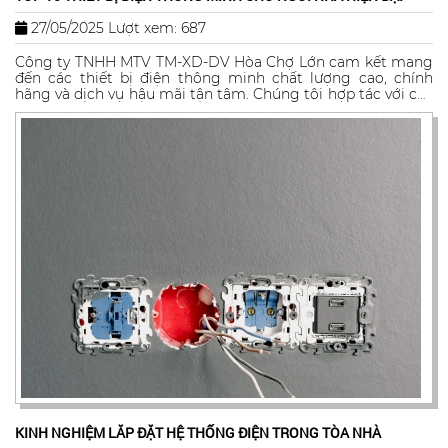
27/05/2025
Lượt xem: 687
Công ty TNHH MTV TM-XD-DV Hòa Chợ Lớn cam kết mang
đến các thiết bị điện thông minh chất lượng cao, chính
hãng và dịch vụ hậu mãi tận tâm. Chúng tôi hợp tác với các
thương hiệu hàng đầu thế giới, đảm bảo sản phẩm đạt tiêu
chuẩn quốc tế và giá cả cạnh tranh. Đội ngũ kỹ thuật viên
của chúng tôi sẵn sàng hỗ trợ lắp đặt, bảo trì và tư vấn giải
pháp phù hợp nhất cho ngôi nhà của bạn.
KINH NGHIỆM LẮP ĐẶT HỆ THỐNG ĐIỆN TRONG TÒA NHÀ