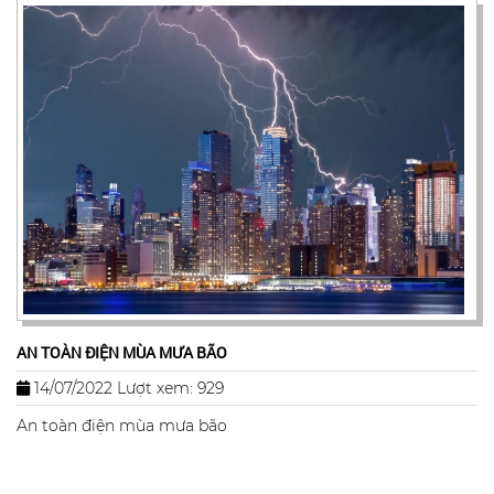
AN TOÀN ĐIỆN MÙA MƯA BÃO
14/07/2022
Lượt xem: 929
An toàn điện mùa mưa bão