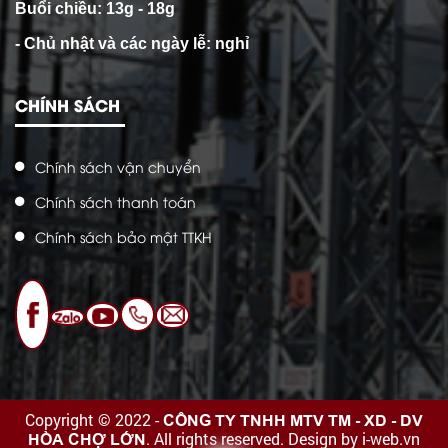
Buổi chiều: 13g - 18g
- Chủ nhật và các ngày lễ: nghỉ
CHÍNH SÁCH
Chính sách vận chuyển
Chính sách thanh toán
Chính sách bảo mật TTKH
CÔNG TY TNHH MTV TM - XD - DV
Copyright © 2022 -
HÒA CHỢ LỚN
. All rights reserved.
Design by i-web.vn