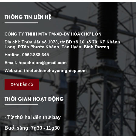
THÔNG TIN LIÊN HỆ
CÔNG TY TNHH MTV TM-XD-DV HÒA CHỢ LỚN
Địa chỉ: Thừa đất số 1073, tờ BĐ số 16, tổ 70, KP Khánh
Long, P.Tân Phước Khánh, Tân Uyên, Bình Dương
Hotline: 0962.888.645
Email: hoacholon@gmail.com
Website: thietbidienchuyennghiep.com
Xem bản đồ
THỜI GIAN HOẠT ĐỘNG
- Từ thứ hai đến thứ bảy
Buổi sáng: 7g30 - 11g30