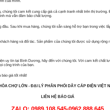
ính của mình.
, chúng tôi cam kết cung cấp giá cả cạnh tranh nhất trên thị trường. 
ình mà vẫn đảm bảo chất lượng.
g đầu. Sau khi mua hàng, chúng tôi sẵn sàng hỗ trợ bạn trong việc lắ
khách hàng và đối tác. Sản phẩm của chúng tôi được sử dụng rộng rã
n uy tín tại Bình Dương, hãy đến với chúng tôi. Với cam kết chất lượ
i công trình của bạn.
báo giá tốt nhất!
HÒA CHỢ LỚN - ĐẠI LÝ PHÂN PHỐI DÂY CÁP ĐIỆN VIỆT 
LIÊN HỆ BÁO GIÁ
ZALO:
0
989.108.545-0962.888.645