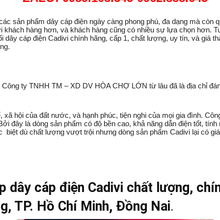
các sản phẩm dây cáp điện ngày càng phong phú, đa dạng mà còn qua
i khách hàng hơn, và khách hàng cũng có nhiều sự lựa chọn hơn. Tuy
dây cáp điện Cadivi chính hãng, cấp 1, chất lượng, uy tín, và giá th
ơng.
ng, Công ty TNHH TM – XD DV HÒA CHỢ LỚN từ lâu đã là địa chỉ đáng
, xã hội của đất nước, và hạnh phúc, tiện nghi của mọi gia đình. Côn
i đây là dòng sản phẩm có độ bền cao, khả năng dẫn điện tốt, tính 
 biệt dù chất lượng vượt trội nhưng dòng sản phẩm Cadivi lại có gi
 dây cáp điện Cadivi chất lượng, chín
g, TP. Hồ Chí Minh, Đồng Nai
.