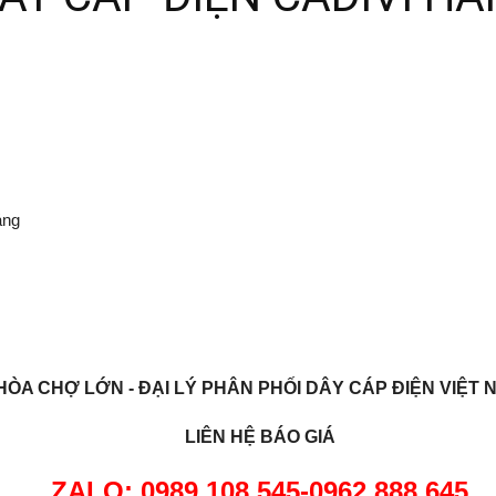
áng
HÒA CHỢ LỚN - ĐẠI LÝ PHÂN PHỐI DÂY CÁP ĐIỆN VIỆT 
LIÊN HỆ BÁO GIÁ
ZALO:
0
989.108.545-0962.888.645