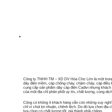
Công ty TNHH TM – XD DV Hòa Chợ Lớn là một trong nh
dây điện mềm, cáp chống cháy, chậm cháy, cáp điều kh
cung cấp sản phẩm dây cáp điện Cadivi nhưng khách h
của một địa chỉ phân phối uy tín, chất lượng, cùng dị
Cũng có không ít khách hàng vẫn còn những suy nghĩ c
chỉ vì chút lợi nhuận, chênh lệch. Do đó lựa chọn địa
lựa chọn có chất lượng tốt, giá thành phải chăng.