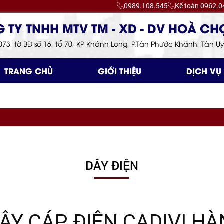
0989.108.545
Kế toán 0962.0
Chào mừng bạn đến với Công ty TNHH TM - XD - 
073, tờ BĐ số 16, tổ 70, KP Khánh Long, P.Tân Phước Khánh, Tân 
TRANG CHỦ
GIỚI THIỆU
DỊCH VỤ
DÂY ĐIỆN
DÂY CÁP ĐIỆN CADIVI HÀ