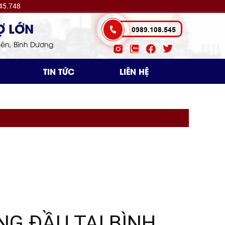
45.748
DV HOÀ CHỢ LỚN
0989.108.545
Uyên, Bình Dương
TIN TỨC
LIÊN HỆ
NG ĐẦU TẠI BÌNH