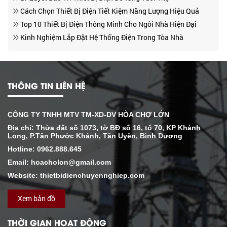
Cách Chọn Thiết Bị Điện Tiết Kiệm Năng Lượng Hiệu Quả
Top 10 Thiết Bị Điện Thông Minh Cho Ngôi Nhà Hiện Đại
Kinh Nghiệm Lắp Đặt Hệ Thống Điện Trong Tòa Nhà
Cách Chọn Thiết Bị Tiết Kiệm Điện
Biểu Giá Bán Lẻ Điện
THÔNG TIN LIÊN HỆ
CÔNG TY TNHH MTV TM-XD-DV HÒA CHỢ LỚN
Địa chỉ: Thừa đất số 1073, tờ BĐ số 16, tổ 70, KP Khánh
Long, P.Tân Phước Khánh, Tân Uyên, Bình Dương
Hotline: 0962.888.645
Email: hoacholon@gmail.com
Website: thietbidienchuyennghiep.com
Xem bản đồ
THỜI GIAN HOẠT ĐỘNG