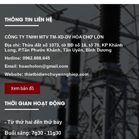
THÔNG TIN LIÊN HỆ
CÔNG TY TNHH MTV TM-XD-DV HÒA CHỢ LỚN
Địa chỉ: Thừa đất số 1073, tờ BĐ số 16, tổ 70, KP Khánh
Long, P.Tân Phước Khánh, Tân Uyên, Bình Dương
Hotline: 0962.888.645
Email: hoacholon@gmail.com
Website: thietbidienchuyennghiep.com
Xem bản đồ
THỜI GIAN HOẠT ĐỘNG
- Từ thứ hai đến thứ bảy
Buổi sáng: 7g30 - 11g30