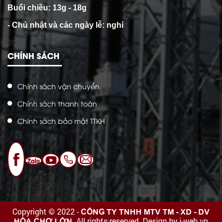
Buổi chiều: 13g - 18g
- Chủ nhật và các ngày lễ: nghỉ
CHÍNH SÁCH
Chính sách vận chuyển
Chính sách thanh toán
Chính sách bảo mật TTKH
CÔNG TY TNHH MTV TM - XD - DV
Copyright © 2022 -
HÒA CHỢ LỚN
. All rights reserved.
Design by i-web.vn