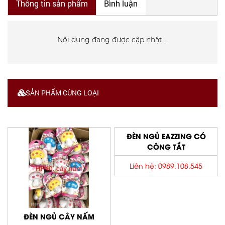
Thông tin sản phẩm
Bình luận
Nội dung đang được cập nhật....
SẢN PHẨM CÙNG LOẠI
ĐÈN NGỦ EAZZING CÓ
CÔNG TẮT
Liên hệ: 0989.108.545
ĐÈN NGỦ CÂY NẤM