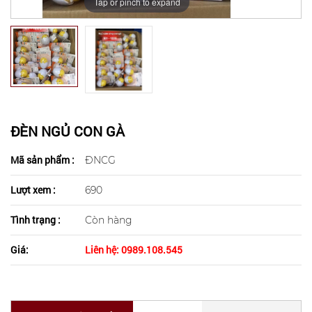
Tap or pinch to expand
ĐÈN NGỦ CON GÀ
Mã sản phẩm :
ĐNCG
Lượt xem :
690
Tình trạng :
Còn hàng
Giá:
Liên hệ: 0989.108.545