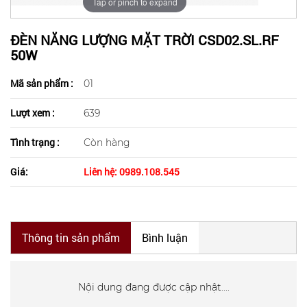
Tap or pinch to expand
ĐÈN NĂNG LƯỢNG MẶT TRỜI CSD02.SL.RF
50W
Mã sản phẩm :
01
Lượt xem :
639
Tình trạng :
Còn hàng
Giá:
Liên hệ: 0989.108.545
Thông tin sản phẩm
Bình luận
Nội dung đang được cập nhật....