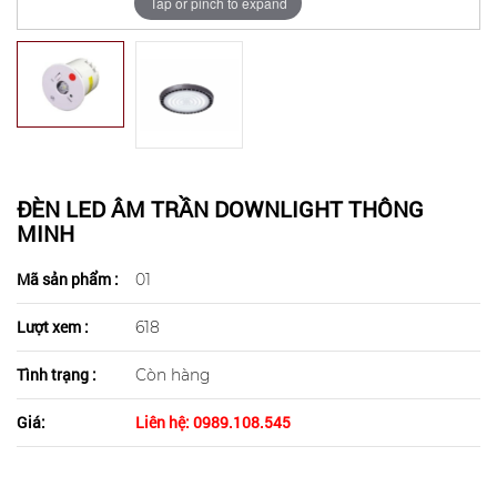
Tap or pinch to expand
ĐÈN LED ÂM TRẦN DOWNLIGHT THÔNG
MINH
Mã sản phẩm :
01
Lượt xem :
618
Tình trạng :
Còn hàng
Giá:
Liên hệ: 0989.108.545