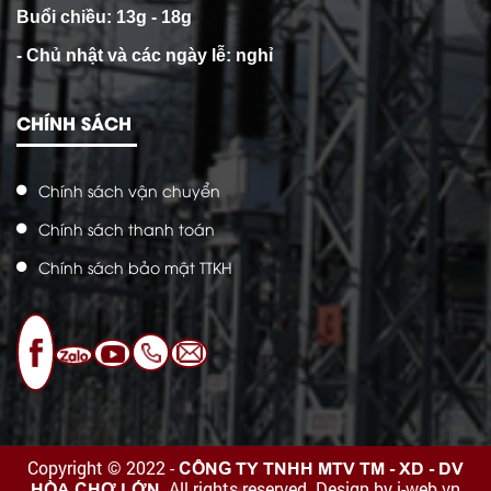
Buổi chiều: 13g - 18g
- Chủ nhật và các ngày lễ: nghỉ
CHÍNH SÁCH
Chính sách vận chuyển
Chính sách thanh toán
Chính sách bảo mật TTKH
CÔNG TY TNHH MTV TM - XD - DV
Copyright © 2022 -
HÒA CHỢ LỚN
. All rights reserved.
Design by i-web.vn