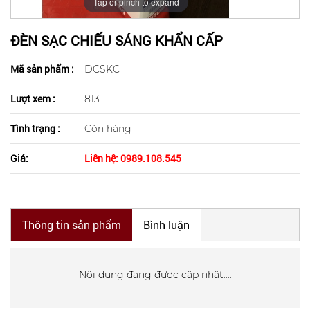
Tap or pinch to expand
ĐÈN SẠC CHIẾU SÁNG KHẨN CẤP
Mã sản phẩm :
ĐCSKC
Lượt xem :
813
Tình trạng :
Còn hàng
Giá:
Liên hệ: 0989.108.545
Thông tin sản phẩm
Bình luận
Nội dung đang được cập nhật....