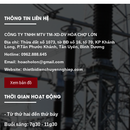
THÔNG TIN LIÊN HỆ
CÔNG TY TNHH MTV TM-XD-DV HÒA CHỢ LỚN
Địa chỉ: Thừa đất số 1073, tờ BĐ số 16, tổ 70, KP Khánh
Long, P.Tân Phước Khánh, Tân Uyên, Bình Dương
Hotline: 0962.888.645
Email: hoacholon@gmail.com
Website: thietbidienchuyennghiep.com
Xem bản đồ
THỜI GIAN HOẠT ĐỘNG
- Từ thứ hai đến thứ bảy
Buổi sáng: 7g30 - 11g30