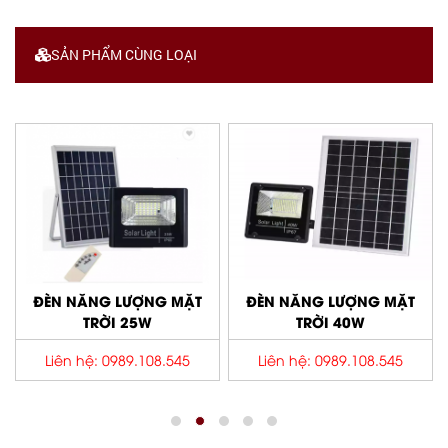
SẢN PHẨM CÙNG LOẠI
ĐÈN NĂNG LƯỢNG MẶT
ĐÈN NĂNG LƯỢNG MẶT
TRỜI 25W
TRỜI 40W
Liên hệ: 0989.108.545
Liên hệ: 0989.108.545