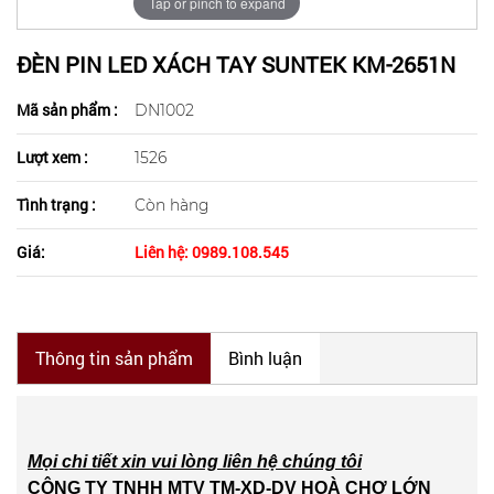
Tap or pinch to expand
ĐÈN PIN LED XÁCH TAY SUNTEK KM-2651N
Mã sản phẩm :
DN1002
Lượt xem :
1526
Tình trạng :
Còn hàng
Giá:
Liên hệ: 0989.108.545
Thông tin sản phẩm
Bình luận
Mọi chi tiết xin vui lòng liên hệ chúng tôi
CÔNG TY TNHH MTV TM-XD-DV HOÀ CHỢ LỚN