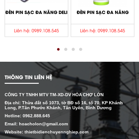
Y
ĐÈN PIN SẠC ĐA NĂNG DELI
ĐÈN PIN SẠC ĐA NĂNG
Liên hệ: 0989.108.545
Liên hệ: 0989.108.545
THÔNG TIN LIÊN HỆ
CÔNG TY TNHH MTV TM-XD-DV HÒA CHỢ LỚN
Địa chỉ: Thừa đất số 1073, tờ BĐ số 16, tổ 70, KP Khánh
Long, P.Tân Phước Khánh, Tân Uyên, Bình Dương
Hotline: 0962.888.645
Email: hoacholon@gmail.com
Website: thietbidienchuyennghiep.com