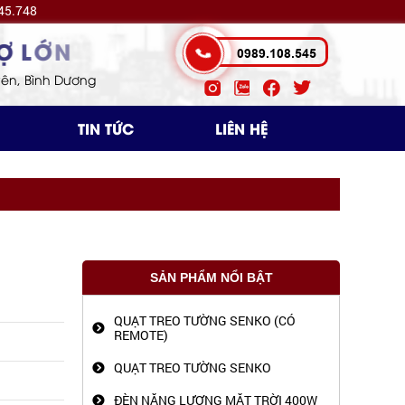
45.748
LỚN
0989.108.545
Uyên, Bình Dương
TIN TỨC
LIÊN HỆ
SẢN PHẨM NỔI BẬT
QUẠT TREO TƯỜNG SENKO (CÓ
REMOTE)
QUẠT TREO TƯỜNG SENKO
ĐÈN NĂNG LƯỢNG MẶT TRỜI 400W