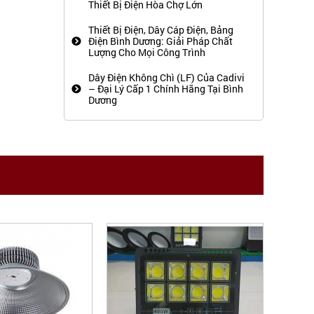
Thiết Bị Điện Hòa Chợ Lớn
BÓNG ĐÈN LED 10W 20W 30W 40W
Thiết Bị Điện, Dây Cáp Điện, Bảng
50W
Điện Bình Dương: Giải Pháp Chất
Lượng Cho Mọi Công Trình
ĐÈN LED TRÒN ÂM TRẦN
PANASONIC NEO SLIM
Dây Điện Không Chì (LF) Của Cadivi
– Đại Lý Cấp 1 Chính Hãng Tại Bình
Ổ CẮM CÔNG NGHIỆP 1 PHA
Dương
HỘP ĐIỆN CÔNG TRƯỜNG - Ổ CẮM
ĐIỆN
PHÍCH CẮM CÔNG NGHIỆP
ĐÈN NHÀ XƯỞNG
ĐÈN NĂNG LƯỢNG MẶT TRỜI
100W
Liên hệ: 0989.108.545