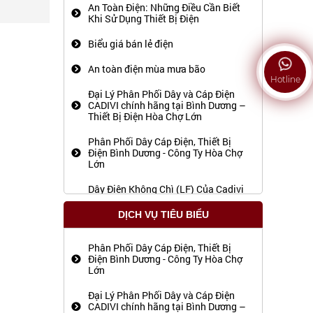
An Toàn Điện: Những Điều Cần Biết
Khi Sử Dụng Thiết Bị Điện
BÓNG ĐÈN LED BULL ECO G45 E27
3W
Biểu giá bán lẻ điện
BỘ ĐINH VÍT
An toàn điện mùa mưa bão
Hotline
BÓNG ĐÈN LED 7W
Đại Lý Phân Phối Dây và Cáp Điện
CADIVI chính hãng tại Bình Dương –
KIỀM THÁI NGUYÊN
Thiết Bị Điện Hòa Chợ Lớn
BÚT ĐIỆN
Phân Phối Dây Cáp Điện, Thiết Bị
Điện Bình Dương - Công Ty Hòa Chợ
PIN PANASONIC
Lớn
KHÒ GAS
Dây Điện Không Chì (LF) Của Cadivi
– Đại Lý Cấp 1 Chính Hãng Tại Bình
ĐÈN ĐỘI ĐẦU COMET
Dương
DỊCH VỤ TIÊU BIỂU
ĐÈN ĐỘI ĐẦU MÀU BỘ ĐỘI
Thiết Bị Điện, Dây Cáp Điện, Bảng
Điện Bình Dương: Giải Pháp Chất
Phân Phối Dây Cáp Điện, Thiết Bị
ĐÈN PIN CẦM TAY SUNHOUSE
Lượng Cho Mọi Công Trình
Điện Bình Dương - Công Ty Hòa Chợ
Lớn
BÓNG ĐÈN DÀI THAILAND
Đại Lý Phân Phối Dây và Cáp Điện
CADIVI chính hãng tại Bình Dương –
BĂNG KEO NIÊM PHONG