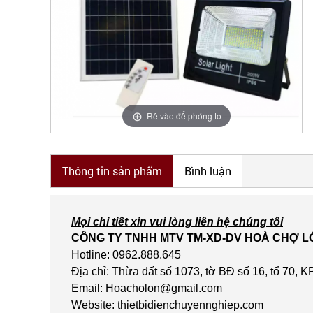
Rê vào để phóng to
Thông tin sản phẩm
Bình luận
Mọi chi tiết xin vui lòng liên hệ chúng tôi
CÔNG TY TNHH MTV TM-XD-DV HOÀ CHỢ 
Hotline: 0962.888.645
Địa chỉ: Thừa đất số 1073, tờ BĐ số 16, tổ 70
Email: Hoacholon@gmail.com
Website: thietbidienchuyennghiep.com