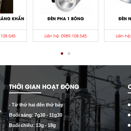
 BÓNG
ĐÈN NHÀ XƯỞNG
ĐÈN PH
.108.545
Liên hệ: 0989.108.545
Liên hệ
THỜI GIAN HOẠT ĐỘNG
- Từ thứ hai đến thứ bảy
h
Buổi sáng: 7g30 - 11g30
Buổi chiều: 13g - 18g