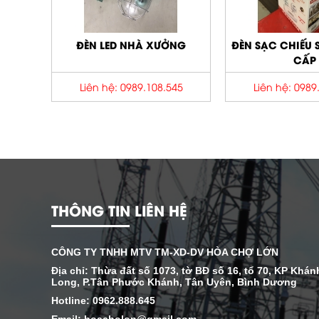
NG
ĐÈN SẠC CHIẾU SÁNG KHẨN
ĐÈN PHA 1
CẤP
45
Liên hệ: 0989.108.545
Liên hệ: 0989
THÔNG TIN LIÊN HỆ
CÔNG TY TNHH MTV TM-XD-DV HÒA CHỢ LỚN
Địa chỉ: Thừa đất số 1073, tờ BĐ số 16, tổ 70, KP Khán
Long, P.Tân Phước Khánh, Tân Uyên, Bình Dương
Hotline: 0962.888.645