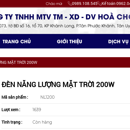
0989.108.545
Kế toán 0962.0
Chào mừng bạn đến với Công ty TNHH TM - XD - DV HOÀ CHỢ 
073, tờ BĐ số 16, tổ 70, KP Khánh Long, P.Tân Phước Khánh, Tân 
TRANG CHỦ
GIỚI THIỆU
DỊCH VỤ
NG MẶT TRỜI 200W
ĐÈN NĂNG LƯỢNG MẶT TRỜI 200W
Mã sản phẩm :
NL1200
Lượt xem :
1639
Tình trạng :
Còn hàng