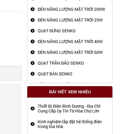
ĐÈN NĂNG LƯỢNG MẶT TRỜI 200W
ĐÈN NĂNG LƯỢNG MẶT TRỜI 25W
QUẠT ĐỨNG SENKO
ĐÈN NĂNG LƯỢNG MẶT TRỜI 40W
ĐÈN NĂNG LƯỢNG MẶT TRỜI 60W
QUẠT TRẦN ĐẢO SENKO
QUẠT BÀN SENKO
ĐÈN PIN LED XÁCH TAY SUNTEK
KM-2651N
BÀI VIẾT XEM NHIỀU
ĐÈN PIN SẠC ĐA NĂNG
Thiết Bị Điện Bình Dương - Địa Chỉ
BÓNG LED 10W
Cung Cấp Uy Tín Từ Hòa Chợ Lớn
BÓNG ĐÈN LED TRỤ 9W
Kinh nghiệm lắp đặt hệ thống điện
trong tòa nhà
BÓNG ĐÈN LED TRỤ 50W CL007