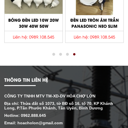
BÓNG ĐÈN LED 10W 20W
ĐÈN LED TRÒN ÂM TRẦN
30W 40W 50W
PANASONIC NEO SLIM
Liên hệ: 0989.108.545
Liên hệ: 0989.108.545
THÔNG TIN LIÊN HỆ
CÔNG TY TNHH MTV TM-XD-DV HÒA CHỢ LỚN
Địa chỉ: Thừa đất số 1073, tờ BĐ số 16, tổ 70, KP Khánh
Long, P.Tân Phước Khánh, Tân Uyên, Bình Dương
Hotline: 0962.888.645
Email: hoacholon@gmail.com