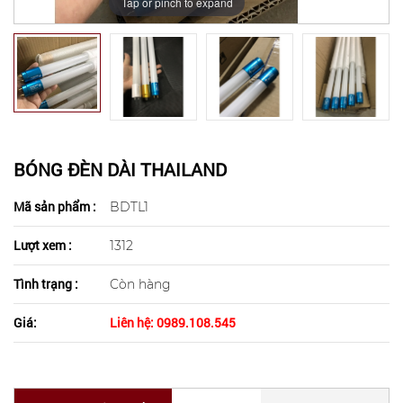
Tap or pinch to expand
BÓNG ĐÈN DÀI THAILAND
Mã sản phẩm :
BDTL1
Lượt xem :
1312
Tình trạng :
Còn hàng
Giá:
Liên hệ: 0989.108.545