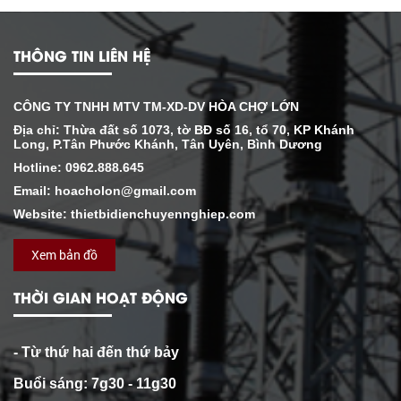
THÔNG TIN LIÊN HỆ
CÔNG TY TNHH MTV TM-XD-DV HÒA CHỢ LỚN
Địa chỉ: Thừa đất số 1073, tờ BĐ số 16, tổ 70, KP Khánh
Long, P.Tân Phước Khánh, Tân Uyên, Bình Dương
Hotline: 0962.888.645
Email: hoacholon@gmail.com
Website: thietbidienchuyennghiep.com
Xem bản đồ
THỜI GIAN HOẠT ĐỘNG
- Từ thứ hai đến thứ bảy
Buổi sáng: 7g30 - 11g30