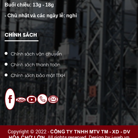
Buổi chiều: 13g - 18g
- Chủ nhật và các ngày lễ: nghỉ
CHÍNH SÁCH
Chính sách vận chuyển
Chính sách thanh toán
Chính sách bảo mật TTKH
CÔNG TY TNHH MTV TM - XD - DV
Copyright © 2022 -
HÒA CHỢ LỚN
. All rights reserved.
Design by i-web.vn